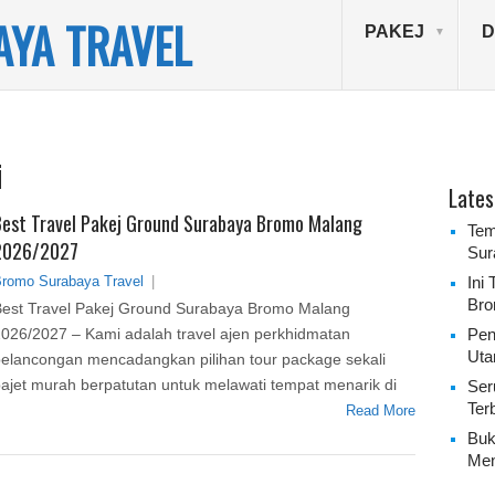
YA TRAVEL
PAKEJ
D
i
Lates
est Travel Pakej Ground Surabaya Bromo Malang
Tem
2026/2027
Sur
romo Surabaya Travel
|
Ini
Bro
est Travel Pakej Ground Surabaya Bromo Malang
026/2027 – Kami adalah travel ajen perkhidmatan
Pen
Uta
elancongan mencadangkan pilihan tour package sekali
ajet murah berpatutan untuk melawati tempat menarik di
Ser
Ter
Read More
Buk
Men