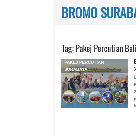
BROMO SURABA
Tag:
Pakej Percutian Bal
B
PAKEJ PERCUTIAN
SURABAYA
B
B
2
p
b