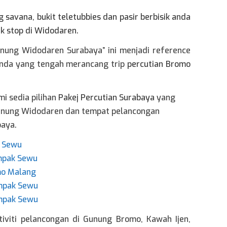
 savana, bukit teletubbies dan pasir berbisik anda
k stop di Widodaren.
nung Widodaren Surabaya” ini menjadi reference
anda yang tengah merancang trip
percutian Bromo
mi sedia pilihan
Pakej Percutian Surabaya
yang
Gunung Widodaren dan tempat pelancongan
baya.
k Sewu
mpak Sewu
mo Malang
umpak Sewu
umpak Sewu
tiviti pelancongan di Gunung Bromo, Kawah Ijen,