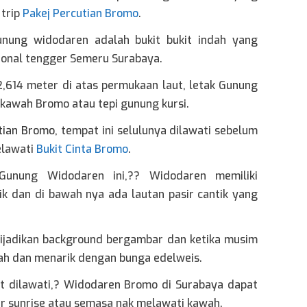
 trip
Pakej Percutian Bromo
.
nung widodaren adalah bukit bukit indah yang
ional tengger Semeru Surabaya.
2,614 meter di atas permukaan laut, letak Gunung
awah Bromo atau tepi gunung kursi.
tian Bromo
, tempat ini selulunya dilawati sebelum
elawati
Bukit Cinta Bromo
.
Gunung Widodaren ini,?? Widodaren memiliki
 dan di bawah nya ada lautan pasir cantik yang
dijadikan background bergambar dan ketika musim
ndah dan menarik dengan bunga edelweis.
t dilawati,? Widodaren Bromo di Surabaya dapat
r sunrise atau semasa nak melawati kawah.