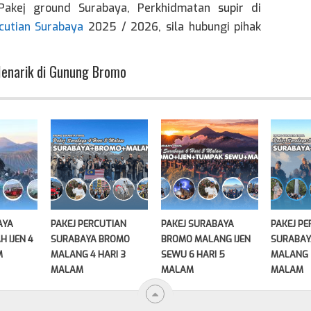
Pakej ground Surabaya, Perkhidmatan
supir
di
cutian Surabaya
2025 / 2026, sila hubungi pihak
Menarik di Gunung Bromo
AYA
PAKEJ PERCUTIAN
PAKEJ SURABAYA
PAKEJ P
 IJEN 4
SURABAYA BROMO
BROMO MALANG IJEN
SURABAY
M
MALANG 4 HARI 3
SEWU 6 HARI 5
MALANG 
MALAM
MALAM
MALAM