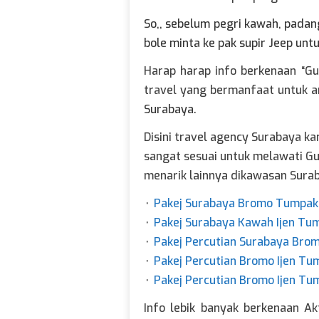
So,, sebelum pegri kawah, padang
bole minta ke pak supir
Jeep
untu
Harap harap info berkenaan “Gu
travel yang bermanfaat untuk 
Surabaya
.
Disini travel agency Surabaya ka
sangat sesuai untuk melawati 
menarik lainnya dikawasan Sura
⬞
Pakej Surabaya Bromo Tumpa
⬞
Pakej Surabaya Kawah Ijen Tu
⬞
Pakej Percutian Surabaya Bro
⬞
Pakej Percutian Bromo Ijen T
⬞
Pakej Percutian Bromo Ijen T
Info lebik banyak berkenaan Ak