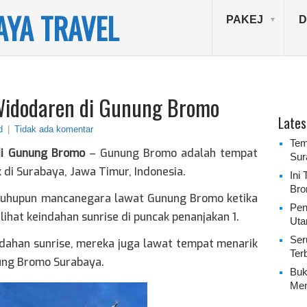
YA TRAVEL
PAKEJ
D
Widodaren di Gunung Bromo
Lates
d
|
Tidak ada komentar
Tem
di Gunung Bromo
– Gunung Bromo adalah tempat
Sur
 di Surabaya, Jawa Timur, Indonesia.
Ini
Bro
auhupun mancanegara lawat Gunung Bromo ketika
Pen
ihat keindahan sunrise di puncak penanjakan 1.
Uta
Ser
indahan sunrise, mereka juga lawat tempat menarik
Ter
ung Bromo Surabaya.
Buk
Men