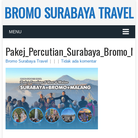
BROMO SURABAYA TRAVEL
MENU
Pakej_Percutian_Surabaya_Bromo_M
Bromo Surabaya Travel
|
|
|
Tidak ada komentar