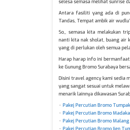
selesa semasa melihat sunrise da
Antara fasiliti yang ada di pu
Tandas, Tempat ambik air wudlu’ 
So,, semasa kita melakukan tr
nanti kita nak sholat, buang air k
yang di perlukan oleh semua pel
Harap harap info ini bermanfaa
ke Gunung Bromo Surabaya bers
Disini travel agency kami sedia
yang sangat sesuai untuk mela
menarik lainnya dikawasan Sura
⬞
Pakej Percutian Bromo Tumpa
⬞
Pakej Percutian Bromo Madaka
⬞
Pakej Percutian Bromo Malang
⬞
Pakej Percutian Bromo Ijen T