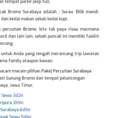
n tempat parkir jeep full.
ncak Bromo Surabaya adalah ; Surau, Bilik mandi,
dan kedai makan sekali kedai kupi.
ip
percutian Bromo
,
kita tak paya risau macmana
ecil dan lain lain, sebab puncak ini memiliki fasiliti
ancong.
t untuk Anda yang tengah merancang trip lawatan
ama family ataupun kawan.
 macam macam pilihan
Pakej Percutian Surabaya
wati Gunung Bromo dan tempat pelancongan
baya, Jawa Timur.
k Sewu
3d2n
ripura
2h1m
 Surabaya
6d5n
umpak Sewu
5d4n