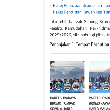
⬞
Pakej Percutian Bromo Ijen T
⬞
Pakej Percutian Kawah Ijen T
Info lebih banyak Gunung Brom
Fasiliti, Kemudahan, Perkhidm
2025/2026, sila hubungi pihak t
Penanjakan 1, Tempat Percutian
PAKEJ SURABAYA
PAKEJ SURAB
BROMO TUMPAK
BROMO KAWAH
SEWU 4 HARI 3
HARI 3 MALA