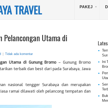
YA TRAVEL
PAKEJ
D
an Pelancongan Utama di
Lates
Tem
d
|
Tidak ada komentar
Sur
Ini
ongan Utama di Gunung Bromo
– Gunung Bromo
Bro
arikan terbaik dan best dari pada Surabaya, Jawa
Pen
Uta
man nasional tengger Surabaya dan merupakan
Ser
Ter
tiasa ramai dilawati oleh pelancong tempatan dan
Buk
Men