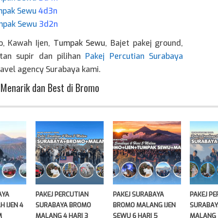
umpak Sewu
4d3n
umpak Sewu
3d2n
o, Kawah Ijen,
Tumpak Sewu
, Bajet pakej ground,
atan supir dan pilihan
Pakej Percutian Surabaya
ravel agency Surabaya kami.
 Menarik dan Best di Bromo
AYA
PAKEJ PERCUTIAN
PAKEJ SURABAYA
PAKEJ P
 IJEN 4
SURABAYA BROMO
BROMO MALANG IJEN
SURABAY
M
MALANG 4 HARI 3
SEWU 6 HARI 5
MALANG 