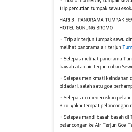
⬞
Tiba di homestay tumpak sewu 
trip
percutian tumpak sewu
esok
HARI 3 : PANORAMA TUMPAK S
HOTEL GUNUNG BROMO
⬞
Trip air terjun tumpak sewu d
melihat panorama air terjun
Tum
⬞
Selepas melihat panorama Tum
bawah atau air terjun coban Sew
⬞
Selepas menikmati keindahan 
bidadari, salah satu goa berham
⬞
Selepas itu meneruskan pelanc
Biru, yakni tempat pelancongan
⬞
Selepas mandi basah basah di 
pelancongan ke Air Terjun Goa T