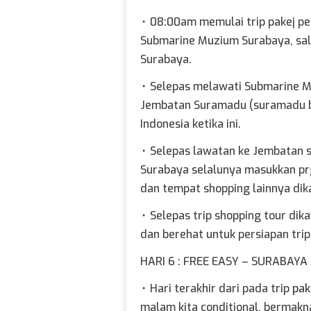
⬞
08:00am memulai trip pakej pe
Submarine Muzium Surabaya, sala
Surabaya.
⬞
Selepas melawati Submarine M
Jembatan Suramadu (suramadu bri
Indonesia ketika ini.
⬞
Selepas lawatan ke Jembatan s
Surabaya selalunya masukkan prg
dan tempat shopping lainnya di
⬞
Selepas trip shopping tour di
dan berehat untuk persiapan trip
HARI 6 : FREE EASY – SURABAYA 
⬞
Hari terakhir dari pada trip
pak
malam kita conditional, bermakn