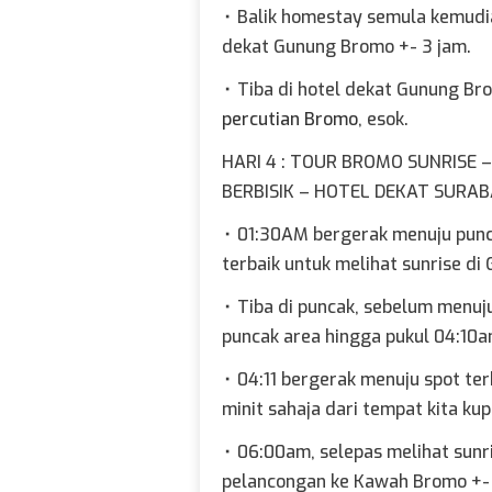
⬞
Balik homestay semula kemudia
dekat Gunung Bromo +- 3 jam.
⬞
Tiba di hotel dekat Gunung Bro
percutian Bromo
, esok.
HARI 4 : TOUR BROMO SUNRISE
BERBISIK – HOTEL DEKAT SURA
⬞
01:30AM bergerak menuju punca
terbaik untuk melihat sunrise di
⬞
Tiba di puncak, sebelum menuju 
puncak area hingga pukul 04:10a
⬞
04:11 bergerak menuju spot terb
minit sahaja dari tempat kita kupi
⬞
06:00am, selepas melihat sunr
pelancongan ke Kawah Bromo +- 1