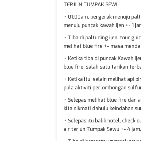
TERJUN TUMPAK SEWU
⬞
01:00am, bergerak menuju paltu
menuju puncak kawah ijen +- 1 jam
⬞
Tiba di paltuding ijen, tour 
melihat blue fire +- masa menda
⬞
Ketika tiba di puncak Kawah I
blue fire, salah satu tarikan terb
⬞
Ketika itu, selain melihat api b
pula aktiviti perlombongan sulfu
⬞
Selepas melihat blue fire dan a
kita nikmati dahulu keindahan sun
⬞
Selepas itu balik hotel, chec
air terjun Tumpak Sewu +- 4 jam