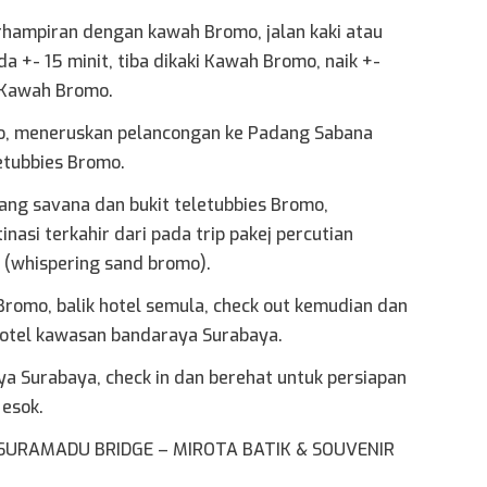
erhampiran dengan kawah Bromo, jalan kaki atau
 +- 15 minit, tiba dikaki Kawah Bromo, naik +-
 Kawah Bromo.
o, meneruskan pelancongan ke Padang Sabana
etubbies Bromo.
ng savana dan bukit teletubbies Bromo,
asi terkahir dari pada trip pakej percutian
o (whispering sand bromo).
romo, balik hotel semula, check out kemudian dan
otel kawasan bandaraya Surabaya.
ya Surabaya, check in dan berehat untuk persiapan
 esok.
 SURAMADU BRIDGE – MIROTA BATIK & SOUVENIR