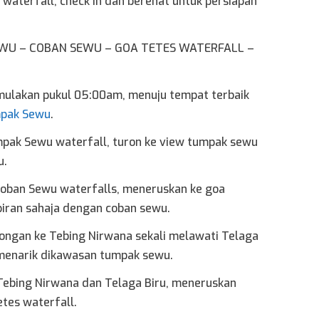
waterfall, check in dan berehat untuk persiapan
.
EWU – COBAN SEWU – GOA TETES WATERFALL –
imulakan pukul 05:00am, menuju tempat terbaik
pak Sewu
.
pak Sewu waterfall, turon ke view tumpak sewu
u.
coban Sewu waterfalls, meneruskan ke goa
piran sahaja dengan coban sewu.
ongan ke Tebing Nirwana sekali melawati Telaga
 menarik dikawasan tumpak sewu.
Tebing Nirwana dan Telaga Biru, meneruskan
etes waterfall.