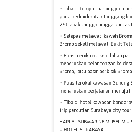
⬞
Tiba di tempat parking jeep b
guna perkhidmatan tunggang kuda
250 anak tangga hingga puncak
⬞
Selepas melawati kawah Brom
Bromo sekali melawati Bukit Tel
⬞
Puas menikmati keindahan pada
meneruskan pelancongan ke destin
Bromo, iaitu pasir berbisik Brom
⬞
Puas terokai kawasan Gunung B
menaruskan perjalanan menuju h
⬞
Tiba di hotel kawasan bandara
trip percutian Surabaya city tour
HARI 5 : SUBMARINE MUSEUM –
– HOTEL SURABAYA