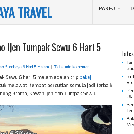
YA TRAVEL
PAKEJ
D
o Ijen Tumpak Sewu 6 Hari 5
Lates
Tem
ian Surabaya 6 Hari 5 Malam
|
Tidak ada komentar
Sur
Ini
ak Sewu 6 hari 5 malam adalah trip
pakej
Bro
tuk melawati tempat percutian semula jadi terbaik
Pen
Gunung Bromo, Kawah Ijen dan Tumpak Sewu.
Uta
Ser
Ter
Buk
Men