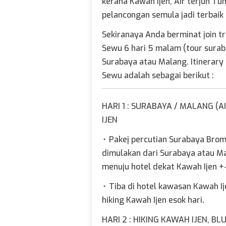
kerana Kawah Ijen, Air terjun 
pelancongan semula jadi terbaik 
Sekiranaya Anda berminat join t
Sewu 6 hari 5 malam (tour surab
Surabaya atau Malang. Itinerary
Sewu adalah sebagai berikut :
HARI 1 : SURABAYA / MALANG (
IJEN
⬞
Pakej percutian Surabaya Brom
dimulakan dari Surabaya atau Ma
menuju hotel dekat Kawah Ijen +-
⬞
Tiba di hotel kawasan Kawah Ij
hiking Kawah Ijen esok hari.
HARI 2 : HIKING KAWAH IJEN, BL